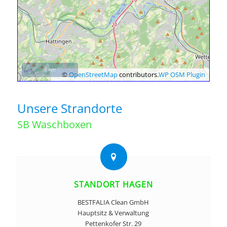
5 km
©
OpenStreetMap
contributors.
WP OSM Plugin
Unsere Strandorte
SB Waschboxen
STANDORT HAGEN
BESTFALIA Clean GmbH
Hauptsitz & Verwaltung
Pettenkofer Str. 29